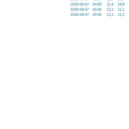
2026-08-07
04:00
11,9
10,9
2026-08-07
03:00
12,1
11,1
2026-08-07
02:00
12,1
11,2