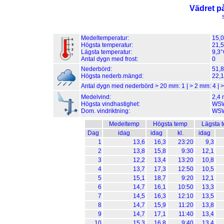
Vädret p
Medeltemperatur:
15,
Högsta temperatur:
21,5
Lägsta temperatur:
9,3°
Antal dygn med frost:
0
Nederbörd:
51,
Högsta nederb.mängd:
22,
Antal dygn med nederbörd > 20 mm:
1
| > 2 mm:
4
| 
Medelvind:
2,4 
Högsta vindhastighet:
WSW 
Dom. vindriktning:
WS
Medeltemp
Högsta temp
Lägsta 
Dag
idag
idag
kl.
idag
1
13,6
16,3
23:20
9,3
2
13,8
15,8
9:30
12,1
3
12,2
13,4
13:20
10,8
4
13,7
17,3
12:50
10,5
5
15,1
18,7
9:20
12,1
6
14,7
16,1
10:50
13,3
7
14,5
16,3
12:10
13,5
8
14,7
15,9
11:20
13,8
9
14,7
17,1
11:40
13,4
10
15,3
16,8
9:40
13,4