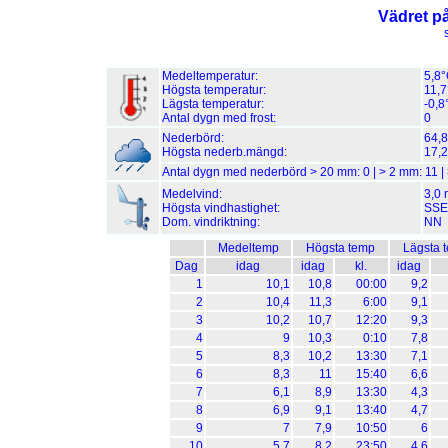
Vädret p
Medeltemperatur:
5,8
Högsta temperatur:
11,7
Lägsta temperatur:
-0,8
Antal dygn med frost:
0
Nederbörd:
64,
Högsta nederb.mängd:
17,
Antal dygn med nederbörd > 20 mm:
0
| > 2 mm:
11
|
Medelvind:
3,0 
Högsta vindhastighet:
SSE 
Dom. vindriktning:
NN
Medeltemp
Högsta temp
Lägsta 
Dag
idag
idag
kl.
idag
1
10,1
10,8
00:00
9,2
2
10,4
11,3
6:00
9,1
3
10,2
10,7
12:20
9,3
4
9
10,3
0:10
7,8
5
8,3
10,2
13:30
7,1
6
8,3
11
15:40
6,6
7
6,1
8,9
13:30
4,3
8
6,9
9,1
13:40
4,7
9
7
7,9
10:50
6
10
5,7
8,2
23:50
4,6