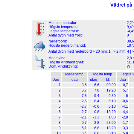
Vädret på
Medeltemperatur:
2,2
Högsta temperatur:
9,4°
Lägsta temperatur:
-4,4
Antal dygn med frost:
0
Nederbörd:
39,
Högsta nederb.mängd:
187,
Antal dygn med nederbörd > 20 mm:
1
| > 2 mm:
4
| 
Medelvind:
2,8 
Högsta vindhastighet:
SE 1
Dom. vindriktning:
W
Medeltemp
Högsta temp
Lägsta 
Dag
idag
idag
kl.
idag
1
3,6
6,6
00:00
0,7
2
6,7
7,8
19:20
5,7
3
7,8
9,4
9:30
6
4
2,5
6,4
6:10
-0,6
5
-2,7
-0,6
0:10
-4,1
6
-2,7
-0,8
13:20
-4,4
7
-2,1
-1,3
1:00
-2,8
8
0,7
3,8
23:00
-1,7
9
5,1
6,8
18:20
3,3
10
6,4
6,6
0:10
5,9