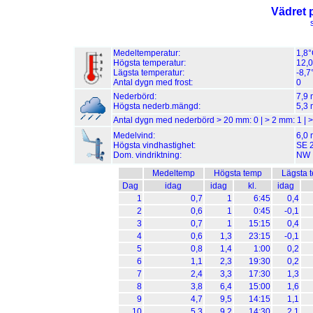
Vädret 
Medeltemperatur:
1,8
Högsta temperatur:
12,0
Lägsta temperatur:
-8,7
Antal dygn med frost:
0
Nederbörd:
7,9
Högsta nederb.mängd:
5,3 
Antal dygn med nederbörd > 20 mm:
0
| > 2 mm:
1
| 
Medelvind:
6,0 
Högsta vindhastighet:
SE 2
Dom. vindriktning:
NW
Medeltemp
Högsta temp
Lägsta 
Dag
idag
idag
kl.
idag
1
0,7
1
6:45
0,4
2
0,6
1
0:45
-0,1
3
0,7
1
15:15
0,4
4
0,6
1,3
23:15
-0,1
5
0,8
1,4
1:00
0,2
6
1,1
2,3
19:30
0,2
7
2,4
3,3
17:30
1,3
8
3,8
6,4
15:00
1,6
9
4,7
9,5
14:15
1,1
10
5,3
9,2
14:30
2,1