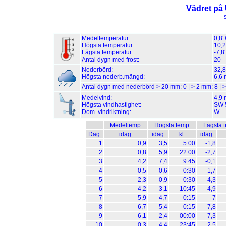
Vädret på
Medeltemperatur:
0,8
Högsta temperatur:
10,2
Lägsta temperatur:
-7,8
Antal dygn med frost:
20
Nederbörd:
32,
Högsta nederb.mängd:
6,6 
Antal dygn med nederbörd > 20 mm:
0
| > 2 mm:
8
| 
Medelvind:
4,9 
Högsta vindhastighet:
SW 5
Dom. vindriktning:
W
Medeltemp
Högsta temp
Lägsta 
Dag
idag
idag
kl.
idag
1
0,9
3,5
5:00
-1,8
2
0,8
5,9
22:00
-2,7
3
4,2
7,4
9:45
-0,1
4
-0,5
0,6
0:30
-1,7
5
-2,3
-0,9
0:30
-4,3
6
-4,2
-3,1
10:45
-4,9
7
-5,9
-4,7
0:15
-7
8
-6,7
-5,4
0:15
-7,8
9
-6,1
-2,4
00:00
-7,3
10
0,3
4,4
23:45
-2,5