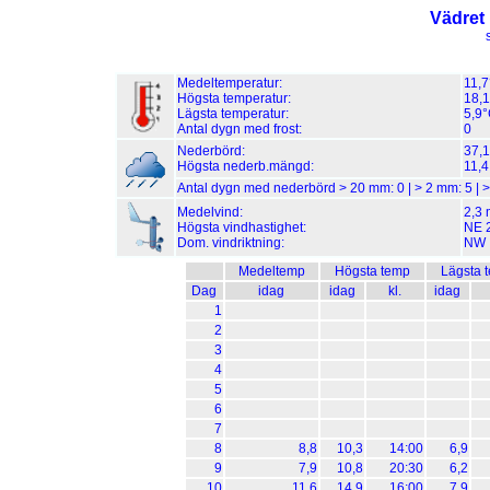
Vädret 
Medeltemperatur:
11,
Högsta temperatur:
18,1
Lägsta temperatur:
5,9°
Antal dygn med frost:
0
Nederbörd:
37,
Högsta nederb.mängd:
11,4
Antal dygn med nederbörd > 20 mm:
0
| > 2 mm:
5
| 
Medelvind:
2,3 
Högsta vindhastighet:
NE 2
Dom. vindriktning:
NW
Medeltemp
Högsta temp
Lägsta 
Dag
idag
idag
kl.
idag
1
2
3
4
5
6
7
8
8,8
10,3
14:00
6,9
9
7,9
10,8
20:30
6,2
10
11,6
14,9
16:00
7,9