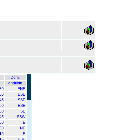
Dom.
vindriktn
30
ENE
00
ESE
45
SSE
00
ESE
00
SE
45
SSW
00
E
30
NE
15
E
15
ESE