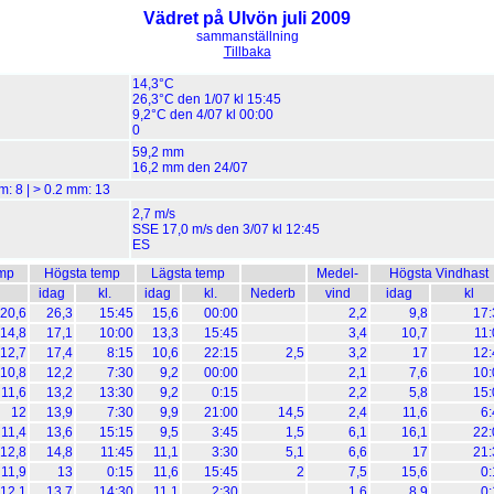
Vädret på Ulvön juli 2009
sammanställning
Tillbaka
14,3°C
26,3°C den 1/07 kl 15:45
9,2°C den 4/07 kl 00:00
0
59,2 mm
16,2 mm den 24/07
mm:
8
| > 0.2 mm:
13
2,7 m/s
SSE 17,0 m/s den 3/07 kl 12:45
ES
mp
Högsta temp
Lägsta temp
Medel-
Högsta Vindhast
idag
kl.
idag
kl.
Nederb
vind
idag
kl
20,6
26,3
15:45
15,6
00:00
2,2
9,8
17:
14,8
17,1
10:00
13,3
15:45
3,4
10,7
11:
12,7
17,4
8:15
10,6
22:15
2,5
3,2
17
12:
10,8
12,2
7:30
9,2
00:00
2,1
7,6
10:
11,6
13,2
13:30
9,2
0:15
2,2
5,8
15:
12
13,9
7:30
9,9
21:00
14,5
2,4
11,6
6:
11,4
13,6
15:15
9,5
3:45
1,5
6,1
16,1
22:
12,8
14,8
11:45
11,1
3:30
5,1
6,6
17
21:
11,9
13
0:15
11,6
15:45
2
7,5
15,6
0:
12,1
13,7
14:30
11,1
2:30
1,6
8,9
0: