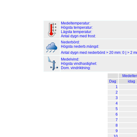
Medeltemperatur:
Högsta temperatur:
Lägsta temperatur:
Antal dygn med frost:
Nederbörd:
Högsta nederb.mängd:
Antal dygn med nederbörd > 20 mm:
0
| > 2 
Medelvind:
Högsta vindhastighet:
Dom. vindriktning:
Medelte
Dag
idag
1
2
3
4
5
6
7
8
9
10