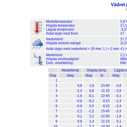
Vädret 
Medeltemperatur:
2,6
Högsta temperatur:
17,1
Lägsta temperatur:
-3,3
Antal dygn med frost:
17
Nederbörd:
27,
Högsta nederb.mängd:
11,0
Antal dygn med nederbörd > 20 mm:
1
| > 2 mm:
4
| 
Medelvind:
2,1 
Högsta vindhastighet:
WNW 
Dom. vindriktning:
NW
Medeltemp
Högsta temp
Lägsta 
Dag
idag
idag
kl.
idag
1
2
0,8
2,9
23:00
0,8
3
-1,4
0,8
11:15
-2,8
4
-1,6
-0,1
22:45
-3,1
5
-0,9
-0,2
0:15
-1,3
6
-0,8
0,5
9:15
-2,4
7
-2,2
-1,2
15:45
-3,3
8
0,1
2,2
22:00
-1,8
9
0,8
1,4
11:15
0,1
10
1,7
5,7
14:30
-1,4