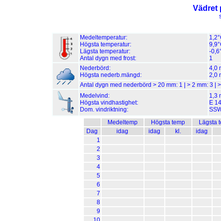
Vädret 
Medeltemperatur:
1,2
Högsta temperatur:
9,9°
Lägsta temperatur:
-0,6
Antal dygn med frost:
1
Nederbörd:
4,0
Högsta nederb.mängd:
2,0 
Antal dygn med nederbörd > 20 mm:
1
| > 2 mm:
3
| 
Medelvind:
1,3 
Högsta vindhastighet:
E 14
Dom. vindriktning:
SS
Medeltemp
Högsta temp
Lägsta 
Dag
idag
idag
kl.
idag
1
2
3
4
5
6
7
8
9
10