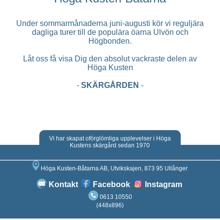
Under sommarmånaderna juni-augusti kör vi reguljära
dagliga turer till de populära öarna Ulvön och
Högbonden.
Låt oss få visa Dig den absolut vackraste delen av
Höga Kusten
-
SKÄRGÅRDEN
-
Vi har skapat oförglömliga upplevelser i Höga
Kustens skärgård sedan 1970
Höga Kusten-Båtarna AB, Utvikskajen, 873 95 Ullånger
Kontakt
Facebook
Instagram
0613 10550
(448x896)